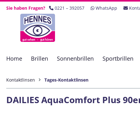
 Hauptinhalt springen
Zur Suche springen
Zur Hauptnavigation springen
Sie haben Fragen?
0221 – 392057
WhatsApp
Kont
Home
Brillen
Sonnenbrillen
Sportbrillen
Kontaktlinsen
Tages-Kontaktlinsen
DAILIES AquaComfort Plus 90er
Bildergalerie überspringen