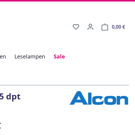
0,00 €
Ware
fen
Leselampen
Sale
5 dpt
is:
€