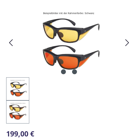
Bildergalerie überspringen
Regulärer Preis:
199,00 €