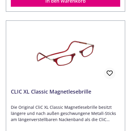
Brillen- und Sonnenbrillengläser Motorradvisiere
In den Warenkorb
Kameraobjektive Skirbrillen Schwimmbrillen und
Tacuherbrillen Schutzbrillen und Sicherheitsbrillen
Gebrauchsanweisung: Reinigen Sie vor der Anwendung
Ihre Brillengläser bzw. die optische Fläche zunächst
mit einem ZEISS Brillenreinigungstuch. Sprühen Sie
dann das ZEISS AntiBeschlag-Spray auf das ZEISS Tuch
und behandeln Sie die Brillengläser / optische
Oberfläche, bis diese trocken sind. Für lang anhaltende
Ergebnisse sollten Sie das beiliegende Tuch nicht
waschen. (NICHT für Kontaktlinsen geeignet)
Lieferumfang: 15ml ZEISS Anti-Beschlag-Spray Anti-
Beschlag-Tuch 13x13 cm
CLIC XL Classic Magnetlesebrille
Die Original CliC XL Classic Magnetlesebrille besitzt
längere und nach außen geschwungene Metall-Sticks
am längenverstellbaren Nackenband als die CliC
Classic! Als modisches Lifestyle-Accessoire wird die