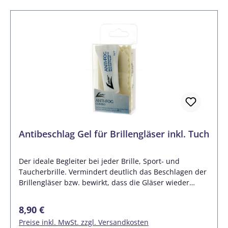
Antibeschlag Gel für Brillengläser inkl. Tuch
Der ideale Begleiter bei jeder Brille, Sport- und
Taucherbrille. Vermindert deutlich das Beschlagen der
Brillengläser bzw. bewirkt, dass die Gläser wieder
deutlich schneller klar sind. Inhalt 5 Gramm. Für alle
Arten von Brillengläsern auch Polycarbonat. Warum
Regulärer Preis:
8,90 €
beschlägt die Brille?Durch die Luftfeuchtigkeit
Preise inkl. MwSt. zzgl. Versandkosten
kondensiert Wasser auf den Brillengläsern. Viele sehr