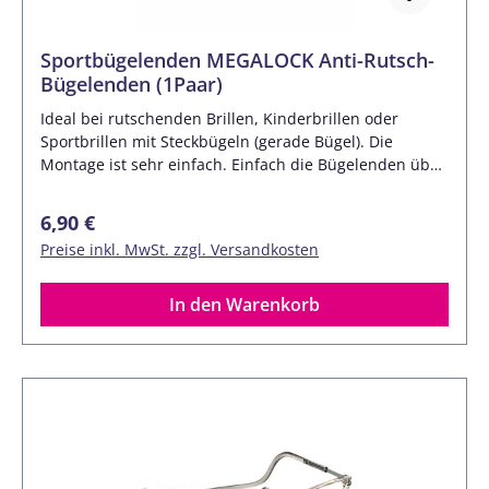
Sportbügelenden MEGALOCK Anti-Rutsch-
Bügelenden (1Paar)
Ideal bei rutschenden Brillen, Kinderbrillen oder
Sportbrillen mit Steckbügeln (gerade Bügel). Die
Montage ist sehr einfach. Einfach die Bügelenden über
den soweit über den Bügel schieben bis die Brille fest
und sicher sitzt. Innendurchmesser: 5,9 x 2,7 mm
Regulärer Preis:
6,90 €
Farbe: Schwarz Material: Silikon Aufschiebbar auf
Preise inkl. MwSt. zzgl. Versandkosten
Kunststoff- und Metallbügel. Lieferumfang: 1 Paar
In den Warenkorb