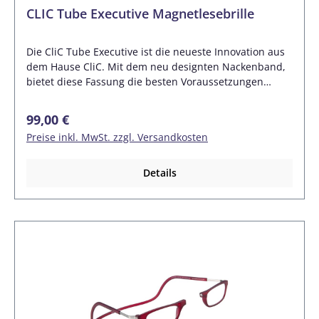
CLIC Tube Executive Magnetlesebrille
Die CliC Tube Executive ist die neueste Innovation aus
dem Hause CliC. Mit dem neu designten Nackenband,
bietet diese Fassung die besten Voraussetzungen
sowohl als Fassung für die individuelle Verglasung, als
auch als Sport- oder Schutzbrille. Die Einstellung des
Regulärer Preis:
99,00 €
Nackenbandes ist stufenlos von XXS bis XXL möglich,
Preise inkl. MwSt. zzgl. Versandkosten
dabei wiegt dieser Allrounder nur ca. 3 Gramm und
lässt sich Dank des Silikon/TR90-Elements auch in
einem normalen Etui verstauen. Merkmale: Glas: 54/30
Details
mmNackenband Breite: von XXS bis XXL