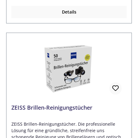
kleine Tropfen bilden dadurch über die Glasfläche eine
nebelige Fläche. Die einzelnen Tropfen bilden auf dem
Details
Glas einen sogenannten Kontaktwinkel. Je größer er ist,
desto mehr wird die Sicht verschleiert. Mit einer
Antibeschlag-Beschichtung verlaufen die
Wassertropfen zu einem flachen Film, der
Kontaktwinkel ist somit gleich null. Ist der
Kontaktwinkel = 0°, beschlägt das Glas nicht. Durch das
Antibeschlag-Gel wird der Kontaktwinkel entsprechend
so verkleinert das das Brillenglas nicht
beschlägt. Grundlage für die optimale Wirkung des
Antibeschlaggels ist die vorherige, gründliche
Reinigung der Brillengläser. Anwendung: Bringen Sie
einen kleinen Tropfen Gel auf jede Seite des
Brillenglases auf und verreiben Sie ihn mit dem Tuch,
bis das Glas trocken und klar ist.
ZEISS Brillen-Reinigungstücher
ZEISS Brillen-Reinigungstücher. Die professionelle
Lösung für eine gründliche, streifenfreie uns
schonende Reinigung von Brillengläsern und optischen