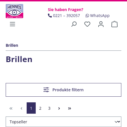
Zum Hauptinhalt springen
Sie haben Fragen?
0221 – 392057
WhatsApp
Ware
Brillen
Brillen
Produkte filtern
Seite
Seite
Seite
1
2
3