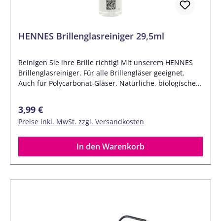
HENNES Brillenglasreiniger 29,5ml
Reinigen Sie ihre Brille richtig! Mit unserem HENNES
Brillenglasreiniger. Für alle Brillengläser geeignet.
Auch für Polycarbonat-Gläser. Natürliche, biologische
abbaubare Rezeptur. Umweltfreundlich. Dieses
Reinigungsmittel (ohne Alkohol) reinigt Ihre
Regulärer Preis:
3,99 €
Brillengläser gründlich. Anwendung:- Hartnäckigen
Preise inkl. MwSt. zzgl. Versandkosten
Schmutz erst mit Wasser entfernen.- Reiniger
aufsprühen und mit dem Mikrofasertuch
trockenwischen. Lieferumfang:1x HENNES
In den Warenkorb
Brillenglasreiniger 29,5ml (Pumpspray)