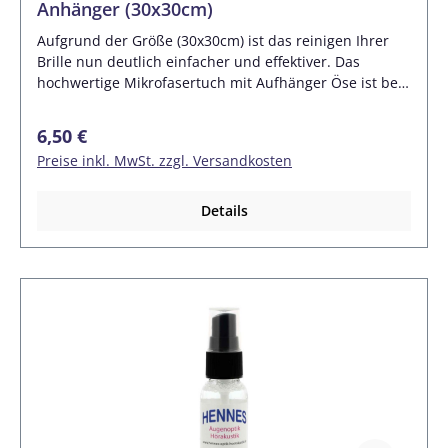
Anhänger (30x30cm)
Aufgrund der Größe (30x30cm) ist das reinigen Ihrer
Brille nun deutlich einfacher und effektiver. Das
hochwertige Mikrofasertuch mit Aufhänger Öse ist bei
40Grad voll waschbar. Für alle Hightech-Brillengläser
aus Kunststoff und Glas geeignet. - Material: 80%
Regulärer Preis:
6,50 €
Polyester, 20% Polyamid- Die Fasern sind 16-fach
Preise inkl. MwSt. zzgl. Versandkosten
gespalten- Beide Seiten sind gebürstet- Hohe
Absorption und Feuchtigkeitsaufnahme- Besonders
schonend für die zu reinigende Oberfläche- Voll
Details
waschbar bis 40°C- Sehr hohe Dichte,
randgenähtLieferumfang: 1x Optilux Highend Brillen-
Mikrofasertuch mit Anhänger (30x30cm)