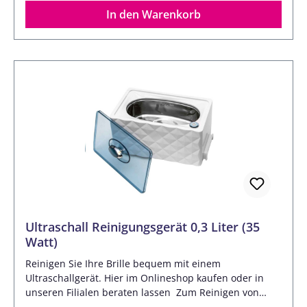
90, 180, 280, 380 und 480 sNennleistung: 50
In den Warenkorb
WStromverbrauch pro 10 Min: 0,0083
kWhNennspannung: 220 bis 240 VAußenmaße (B x H x
T): 200 x 195 x 150 mmGewicht: 1,25 kg
Ultraschall Reinigungsgerät 0,3 Liter (35
Watt)
Reinigen Sie Ihre Brille bequem mit einem
Ultraschallgerät. Hier im Onlineshop kaufen oder in
unseren Filialen beraten lassen Zum Reinigen von
Brillen und Schmuck. Kunststoffgehäuse mit