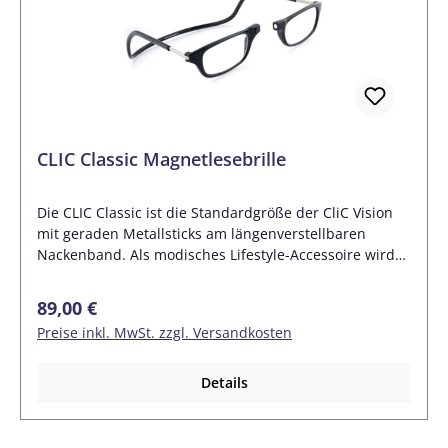
CLIC Classic Magnetlesebrille
Die CLIC Classic ist die Standardgröße der CliC Vision
mit geraden Metallsticks am längenverstellbaren
Nackenband. Als modisches Lifestyle-Accessoire wird
die original CliC locker um den Hals getragen. Bei
Bedarf wird die Brille über der Nase mittels Magneten
Regulärer Preis:
89,00 €
zusammengeklickt. Mittelteil und Nackenband sind aus
Preise inkl. MwSt. zzgl. Versandkosten
Polycarbonat und daher sehr flexibel. Das Besondere
an den Clic Brillengestellen ist, dass sie einen
Neodymium-Magneten enthalten, mit welchem sich die
Details
Brille an der Nasenbrücke schließen und auch wieder
öffnen lässt. Dabei verbinden oder trennen sich die
beiden Brillengläser miteinander beziehungsweise