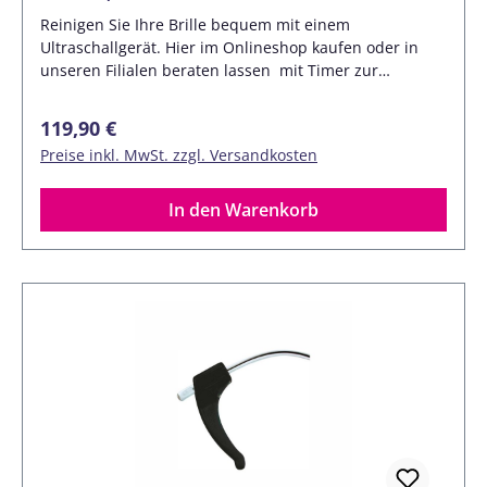
Reinigen Sie Ihre Brille bequem mit einem
Ultraschallgerät. Hier im Onlineshop kaufen oder in
unseren Filialen beraten lassen mit Timer zur
automatischen Abschaltung nach der voreingestellten
Zeit Hochwertige Verarbeitung, mit Edelstahlwanne
Regulärer Preis:
119,90 €
und Deckel Zur längeren Beschallung geeignet Mit
Preise inkl. MwSt. zzgl. Versandkosten
Korb Technische Daten des Ultraschallgerätes:
Wanneninhalt: 1,1 lFrequenz: 42 kHz5 Arbeitszyklen:
90, 180, 280, 380 und 480 sNennleistung: 60 bis 70
In den Warenkorb
WStromverbrauch pro 10 Min: 0,0117
kWhNennspannung: 220 bis 240 VAußenmaße (BxHxT):
200x180x160 mmGewicht: 1,75 kg