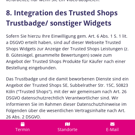
8. Integration des Trusted Shops
Trustbadge/ sonstiger Widgets
Sofern Sie hierzu Ihre Einwilligung gem. Art. 6 Abs. 1 S. 1 lit.
a DSGVO erteilt haben, sind auf dieser Webseite Trusted
Shops Widgets zur Anzeige der Trusted Shops Leistungen (z.
B. Gütesiegel, gesammelte Bewertungen) sowie zum
Angebot der Trusted Shops Produkte für Käufer nach einer
Bestellung eingebunden.
Das Trustbadge und die damit beworbenen Dienste sind ein
Angebot der Trusted Shops SE, Subbelrather Str. 15C, 50823
Köln ("Trusted Shops"), mit der wir gemeinsam nach Art. 26
DSGVO datenschutzrechtlich Verantwortlicher sind. Wir
informieren Sie im Rahmen dieser Datenschutzhinweise im
Folgenden über die wesentlichen Vertragsinhalte nach Art.
26 Abs. 2 DSGVO.
Im Rahmen der zwischen uns und der Trusted Shops SE
Termin
Standorte
E-Mail
bestehenden gemeinsamen Verantwortlichkeit wenden Sie