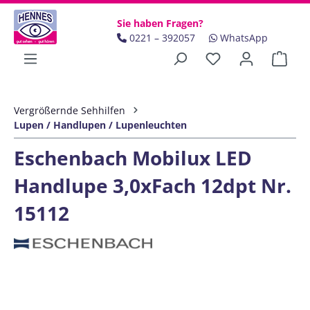
Zum Hauptinhalt springen
Sie haben Fragen?
0221 – 392057
WhatsApp
Ware
Vergrößernde Sehhilfen
Lupen / Handlupen / Lupenleuchten
Eschenbach Mobilux LED
Handlupe 3,0xFach 12dpt Nr.
15112
Bildergalerie überspringen