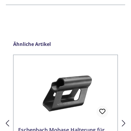
Produktgalerie überspringen
Ähnliche Artikel
Eschenbach Mobase Halterung für