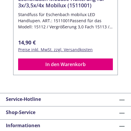
3x/3,5x/4x Mobilux (1511001)
Standfuss für Eschenbach mobilux LED
Handlupen. ART.: 1511001Passend für das
Modell: 15112 / Vergrößerung 3,0 Fach 15113 /
Vergrößerung 3,5 Fach 15114 / Vergrößerung
4,0 Fach Lieferumfang: 1x Eschenbach mobase
Regulärer Preis:
14,90 €
(ohne Lupe)
Preise inkl. MwSt. zzgl. Versandkosten
In den Warenkorb
Service-Hotline
Shop-Service
Informationen