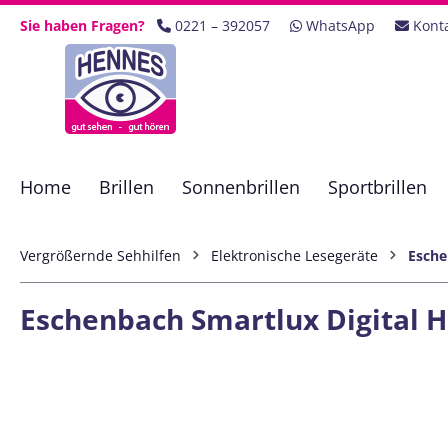
 Hauptinhalt springen
Zur Suche springen
Zur Hauptnavigation springen
Sie haben Fragen?
0221 – 392057
WhatsApp
Kont
Home
Brillen
Sonnenbrillen
Sportbrillen
Vergrößernde Sehhilfen
Elektronische Lesegeräte
Esch
Eschenbach Smartlux Digital H
Bildergalerie überspringen