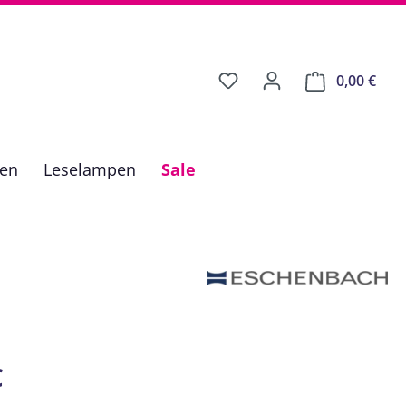
0,00 €
Ware
fen
Leselampen
Sale
is:
€