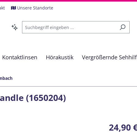
akt
Unsere Standorte
Kontaktlinsen
Hörakustik
Vergrößernde Sehhil
enbach
andle (1650204)
Regulärer Pre
24,90 