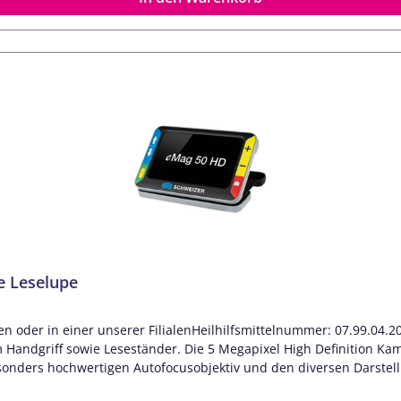
pt zum Aufstellen auf das Lesegut Fuß in Mittelstellung zum Sch
Vergrößerungen sowie Bewegung Reflexionsfreies, farbechtes 5-Zoll
es Sehfeld (35 mm) Stufenlose oder stufenweise Vergrößerung mit zwei 
schirmlesefunktion durch zusätzlichen HDMI
bertragen von Bildern auf einen Computer USB-C Ladefunktion Gewicht: 240 Gramm
 integriertem USB-C Netzadapter) Netzadapter für EU, GB, US, AUS
rseite zum Durchführen einer Trageschlaufe Lieferung inkl. sc
hältlich. Nicht im Lieferumfang enthalten.
e Leselupe
 oder in einer unserer FilialenHeilhilfsmittelnummer: 07.99.04.2
Handgriff sowie Leseständer. Die 5 Megapixel High Definition Kam
nders hochwertigen Autofocusobjektiv und den diversen Darstellm
er