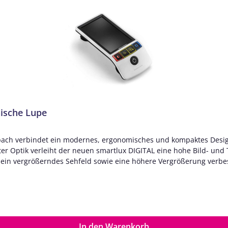
nische Lupe
nbach verbindet ein modernes, ergonomisches und kompaktes Desig
r Optik verleiht der neuen smartlux DIGITAL eine hohe Bild- und Tie
l ein vergrößerndes Sehfeld sowie eine höhere Vergrößerung verb
hkeiten und einer gewohnt smarten, einfachen Bedienung setzt sie 
 Lesezeile die Orientierung. Außerdem lässt sich die smartlux DIG
che Bedienung sowie beste Abbildungsqualität Optimaler Halt in der Hand
15-fache Vergrößerung Individualisierbare Zusatzfunktionen Stufe
bilen Nutzung, aufgestellt zum Lesen und stehend zum Schreiben F
In den Warenkorb