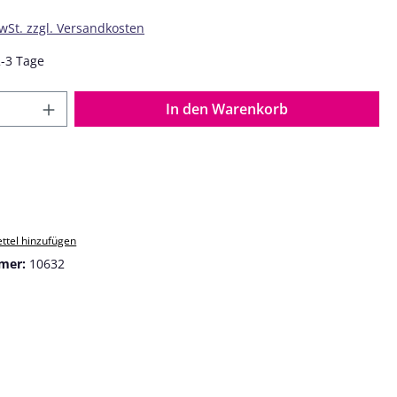
MwSt. zzgl. Versandkosten
2-3 Tage
 Anzahl: Gib den gewünschten Wert ein o
In den Warenkorb
ttel hinzufügen
mer:
10632