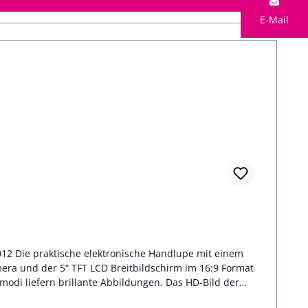
reiben und freihändigem Arbeiten unter dem Display
E-Mail
-LC-Display Bessere Orientierung im Bild mit 3-facher
haptischen Tasten Individuelle
 Betriebsdauer mit
 beiliegend Großer RESET-Button geschützt angebracht
hützendem Hartschaumetui und Lanyard zum Umhängen der
012 Die praktische elektronische Handlupe mit einem
era und der 5“ TFT LCD Breitbildschirm im 16:9 Format
odi liefern brillante Abbildungen. Das HD-Bild der