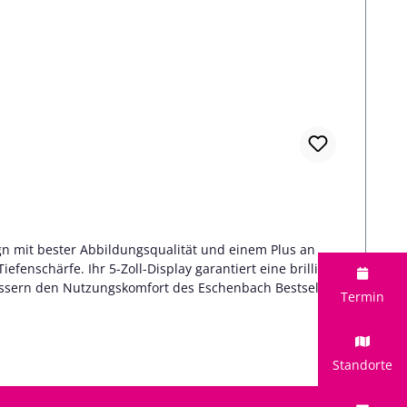
n mit bester Abbildungsqualität und einem Plus an
fenschärfe. Ihr 5-Zoll-Display garantiert eine brilliante
essern den Nutzungskomfort des Eschenbach Bestsellers.
Termin
neue Standards in der Nutzerfreundlichkeit ihrer Klasse.
ITAL dank ihrem zusätzlichen HDMI Ausgang auch als
nlose oder stufenweise Vergrößerung mit haptischen und
Standorte
otofunktion mit internem Gerätespeicher Zusätzlich als