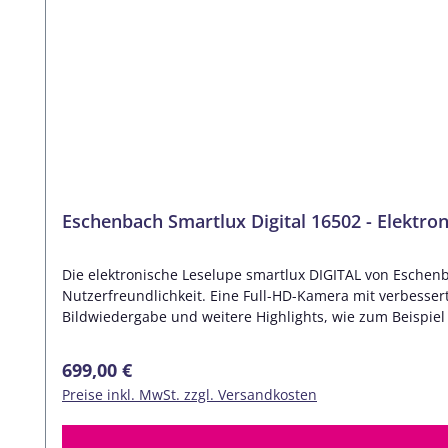
Eschenbach Smartlux Digital 16502 - Elektro
Die elektronische Leselupe smartlux DIGITAL von Esche
Nutzerfreundlichkeit. Eine Full-HD-Kamera mit verbesserte
Bildwiedergabe und weitere Highlights, wie zum Beispie
Mit erweiterten Funktionen, individuellen Einstellmöglic
So verbessert z.b eine höhenverstellbare Leselinie oder
Regulärer Preis:
699,00 €
Bildschirmlesegerät nutzen. Öffnen Sie hier die Bedienungsanleitung als PDF Weitere Merkmals: Einfa
Preise inkl. MwSt. zzgl. Versandkosten
durch ergonomisches Design Erweitertes Sehfeld Bis zu 
zentralen Tasten Variable Nutzung: handgehalten zur mo
Bildschirmlesegerät nutzbar Neues Design sorgt für bessere Griffigkeit und deutlich erkennbare Tasten Integrierter Standfuß einstellbar für 3 Anwendungsbereiche: Fuß