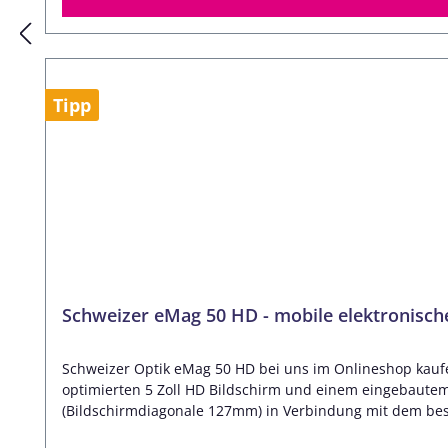
eingeklappt für handgehaltene Anwendung Fuß ausgeklap
Verbesserte Optik mit hoher Bildschärfe auch bei hohen 
Startvergrößerung Bis zu 15-fache Endvergrößerung Erweitert
Funktionsauswahl im Menü Überblicksfunktion Höhenverstellbare Leselinie oder Lesezeile 14 Falschfarbmodi wählbar Anpassen von Display- und LED-Helligkeit, LEDs einzeln
abschaltbar Menü-Einstellung für Rechts- und Linkshänder Blaulicht-Filter Fotofunktion mit erweitertem, internem Gerätespeicher Bild
Tipp
Ausgang zum Anschluss an vorhandenen Bildschirm USB Anschluss zum Ü
Akku: ca. 3 Stunden Ladezeit Akku: ca. 3,5 Stunden (mit
unter dem einklappbaren Standfuß Halteöse an der Unte
smartlux DIGITAL HDMI Anschlusskabel seperat er
Schweizer eMag 50 HD - mobile elektronisch
Schweizer Optik eMag 50 HD bei uns im Onlineshop kaufen
optimierten 5 Zoll HD Bildschirm und einem eingebautem 
(Bildschirmdiagonale 127mm) in Verbindung mit dem beso
eMag 50 HD elektronischen Lupe bedeutet für die Augen: Weniger Anstrengung bei jeder Vergrößerung Geringeres Ermüden bei längerem Einsatz Ein allgemein besser