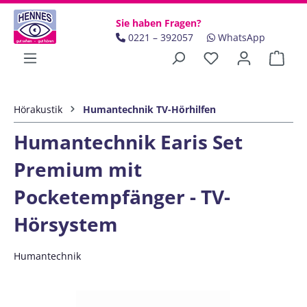
Zum Hauptinhalt springen
Sie haben Fragen?
0221 – 392057
WhatsApp
Ware
Hörakustik
Humantechnik TV-Hörhilfen
Humantechnik Earis Set
Premium mit
Pocketempfänger - TV-
Hörsystem
Humantechnik
Bildergalerie überspringen