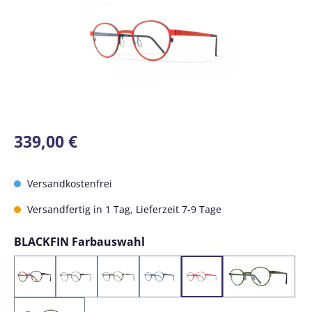
Regulärer Preis:
339,00 €
Versandkostenfrei
Versandfertig in 1 Tag, Lieferzeit 7-9 Tage
auswählen
BLACKFIN Farbauswahl
Col. 176 Black / Orange
Col. 627 BLUE / DOVE GRAY
Col. 749 BLACK / SILVER
Col. 1073 Blue / Gray
Col. 1075 Red / Blue
Col. 1306