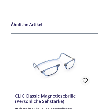
Produktgalerie überspringen
Ähnliche Artikel
CLIC Classic Magnetlesebrille
(Persönliche Sehstärke)
In Ihrer individuellen persönlichen