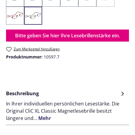
Black
Blue
Denim
Green
Grey
Marine
(Diese Option ist 
Red
Tortoise
Bitte geben Sie hier Ihre Lesebrillenstärke ein.
Zum Merkzettel hinzufügen
Produktnummer:
10597.7
Beschreibung
In Ihrer individuellen persönlichen Lesestärke. Die
Original CliC XL Classic Magnetlesebrille besitzt
längere und…
Mehr