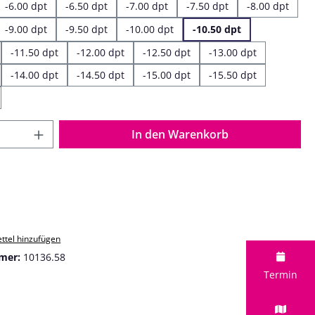
-6.00 dpt
-6.50 dpt
-7.00 dpt
-7.50 dpt
-8.00 dpt
-9.00 dpt
-9.50 dpt
-10.00 dpt
-10.50 dpt
-11.50 dpt
-12.00 dpt
-12.50 dpt
-13.00 dpt
-14.00 dpt
-14.50 dpt
-15.00 dpt
-15.50 dpt
 Anzahl: Gib den gewünschten Wert ein o
In den Warenkorb
ttel hinzufügen
mer:
10136.58
Termin