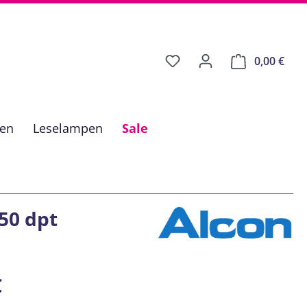
0,00 €
Ware
fen
Leselampen
Sale
50 dpt
is:
€