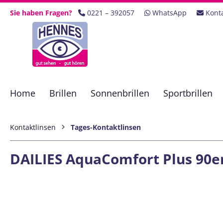
 Hauptinhalt springen
Zur Suche springen
Zur Hauptnavigation springen
Sie haben Fragen?
0221 – 392057
WhatsApp
Kont
Home
Brillen
Sonnenbrillen
Sportbrillen
Kontaktlinsen
Tages-Kontaktlinsen
DAILIES AquaComfort Plus 90er
Bildergalerie überspringen