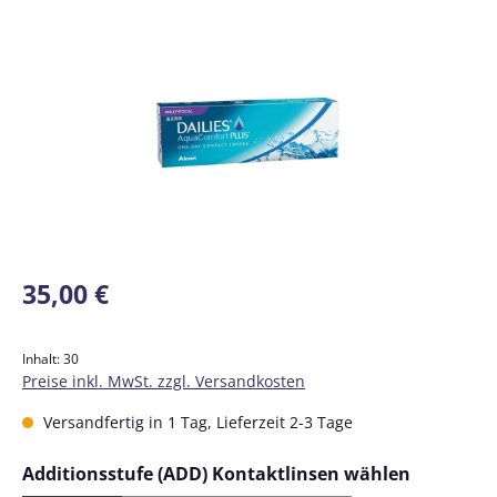
Bildergalerie überspringen
Regulärer Preis:
35,00 €
Inhalt:
30
Preise inkl. MwSt. zzgl. Versandkosten
Versandfertig in 1 Tag, Lieferzeit 2-3 Tage
auswähl
Additionsstufe (ADD) Kontaktlinsen wählen