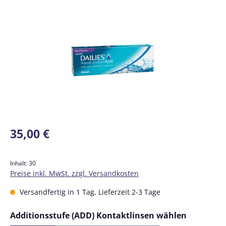
Bildergalerie überspringen
Regulärer Preis:
35,00 €
Inhalt:
30
Preise inkl. MwSt. zzgl. Versandkosten
Versandfertig in 1 Tag, Lieferzeit 2-3 Tage
auswähl
Additionsstufe (ADD) Kontaktlinsen wählen