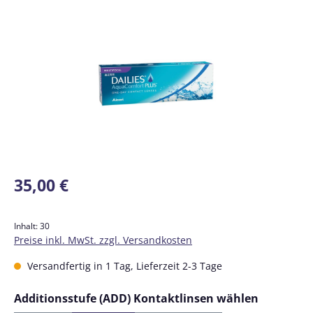
Bildergalerie überspringen
Regulärer Preis:
35,00 €
Inhalt:
30
Preise inkl. MwSt. zzgl. Versandkosten
Versandfertig in 1 Tag, Lieferzeit 2-3 Tage
auswähl
Additionsstufe (ADD) Kontaktlinsen wählen