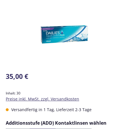
Bildergalerie überspringen
Regulärer Preis:
35,00 €
Inhalt:
30
Preise inkl. MwSt. zzgl. Versandkosten
Versandfertig in 1 Tag, Lieferzeit 2-3 Tage
auswähl
Additionsstufe (ADD) Kontaktlinsen wählen