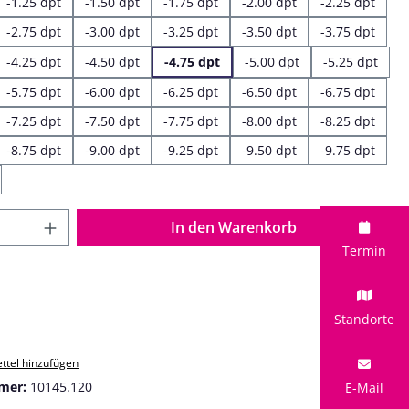
-1.25 dpt
-1.50 dpt
-1.75 dpt
-2.00 dpt
-2.25 dpt
-2.75 dpt
-3.00 dpt
-3.25 dpt
-3.50 dpt
-3.75 dpt
-4.25 dpt
-4.50 dpt
-4.75 dpt
-5.00 dpt
-5.25 dpt
-5.75 dpt
-6.00 dpt
-6.25 dpt
-6.50 dpt
-6.75 dpt
-7.25 dpt
-7.50 dpt
-7.75 dpt
-8.00 dpt
-8.25 dpt
-8.75 dpt
-9.00 dpt
-9.25 dpt
-9.50 dpt
-9.75 dpt
 Anzahl: Gib den gewünschten Wert ein o
In den Warenkorb
Termin
Standorte
ttel hinzufügen
mer:
10145.120
E-Mail