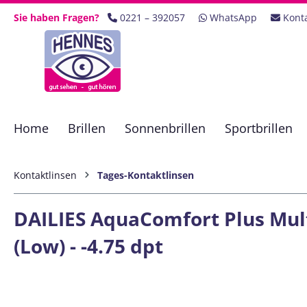
 Hauptinhalt springen
Zur Suche springen
Zur Hauptnavigation springen
Sie haben Fragen?
0221 – 392057
WhatsApp
Kont
Home
Brillen
Sonnenbrillen
Sportbrillen
Kontaktlinsen
Tages-Kontaktlinsen
DAILIES AquaComfort Plus Multi
(Low) - -4.75 dpt
Bildergalerie überspringen