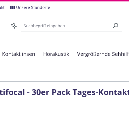
akt
Unsere Standorte
Kontaktlinsen
Hörakustik
Vergrößernde Sehhil
focal - 30er Pack Tages-Kontakt
Regulärer Pre