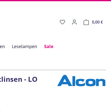
0,00 €
Ware
fen
Leselampen
Sale
linsen - LO
is: