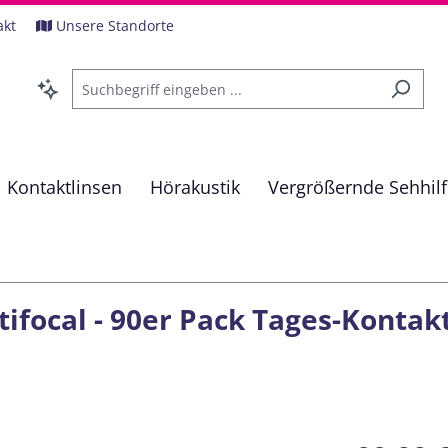
akt
Unsere Standorte
Kontaktlinsen
Hörakustik
Vergrößernde Sehhil
focal - 90er Pack Tages-Kontakt
Regulärer Pre