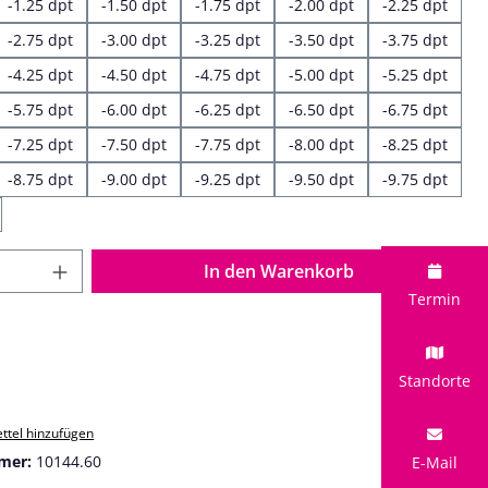
-1.25 dpt
-1.50 dpt
-1.75 dpt
-2.00 dpt
-2.25 dpt
-2.75 dpt
-3.00 dpt
-3.25 dpt
-3.50 dpt
-3.75 dpt
-4.25 dpt
-4.50 dpt
-4.75 dpt
-5.00 dpt
-5.25 dpt
-5.75 dpt
-6.00 dpt
-6.25 dpt
-6.50 dpt
-6.75 dpt
-7.25 dpt
-7.50 dpt
-7.75 dpt
-8.00 dpt
-8.25 dpt
-8.75 dpt
-9.00 dpt
-9.25 dpt
-9.50 dpt
-9.75 dpt
 Anzahl: Gib den gewünschten Wert ein o
In den Warenkorb
Termin
Standorte
ttel hinzufügen
mer:
10144.60
E-Mail