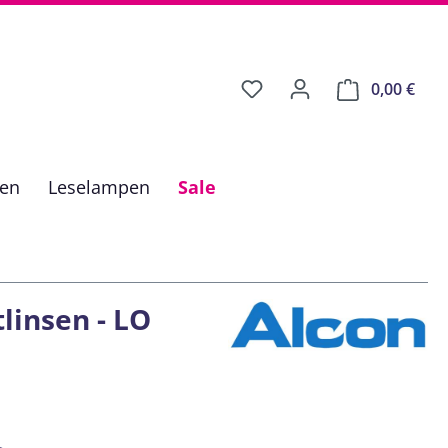
0,00 €
Ware
fen
Leselampen
Sale
linsen - LO
is: