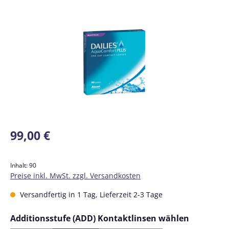
Bildergalerie überspringen
Regulärer Preis:
99,00 €
Inhalt:
90
Preise inkl. MwSt. zzgl. Versandkosten
Versandfertig in 1 Tag, Lieferzeit 2-3 Tage
auswähl
Additionsstufe (ADD) Kontaktlinsen wählen