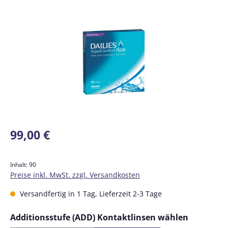
Bildergalerie überspringen
Regulärer Preis:
99,00 €
Inhalt:
90
Preise inkl. MwSt. zzgl. Versandkosten
Versandfertig in 1 Tag, Lieferzeit 2-3 Tage
auswähl
Additionsstufe (ADD) Kontaktlinsen wählen