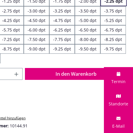
-1.25 dpt
-1.50 dpt
-1.75 dpt
-2.00 dpt
-2.25 dpt
-2.75 dpt
-3.00 dpt
-3.25 dpt
-3.50 dpt
-3.75 dpt
-4.25 dpt
-4.50 dpt
-4.75 dpt
-5.00 dpt
-5.25 dpt
-5.75 dpt
-6.00 dpt
-6.25 dpt
-6.50 dpt
-6.75 dpt
-7.25 dpt
-7.50 dpt
-7.75 dpt
-8.00 dpt
-8.25 dpt
-8.75 dpt
-9.00 dpt
-9.25 dpt
-9.50 dpt
-9.75 dpt
 Anzahl: Gib den gewünschten Wert ein o
In den Warenkorb
Termin
Standorte
ttel hinzufügen
mer:
10144.91
E-Mail