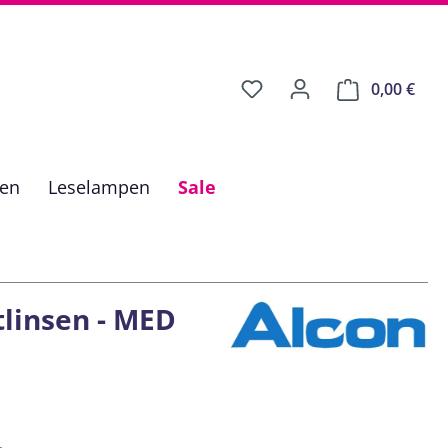
0,00 €
Ware
fen
Leselampen
Sale
tlinsen - MED
is: