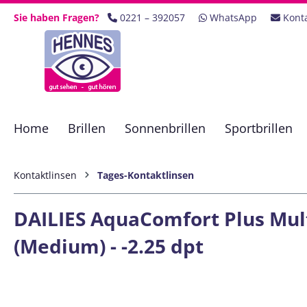
 Hauptinhalt springen
Zur Suche springen
Zur Hauptnavigation springen
Sie haben Fragen?
0221 – 392057
WhatsApp
Kont
Home
Brillen
Sonnenbrillen
Sportbrillen
Kontaktlinsen
Tages-Kontaktlinsen
DAILIES AquaComfort Plus Mult
(Medium) - -2.25 dpt
Bildergalerie überspringen