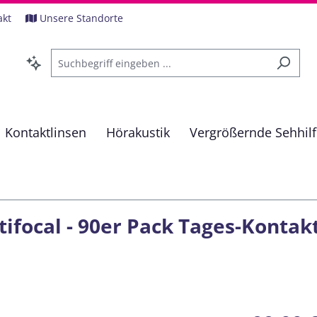
akt
Unsere Standorte
Kontaktlinsen
Hörakustik
Vergrößernde Sehhil
ifocal - 90er Pack Tages-Kontak
Regulärer Pre