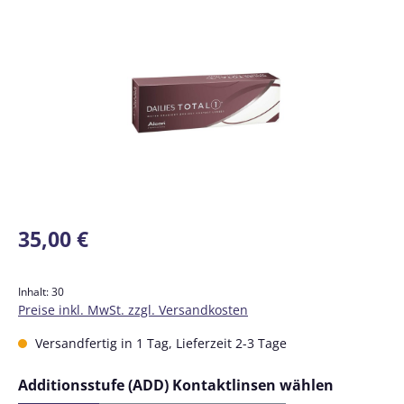
Bildergalerie überspringen
Regulärer Preis:
35,00 €
Inhalt:
30
Preise inkl. MwSt. zzgl. Versandkosten
Versandfertig in 1 Tag, Lieferzeit 2-3 Tage
auswähl
Additionsstufe (ADD) Kontaktlinsen wählen