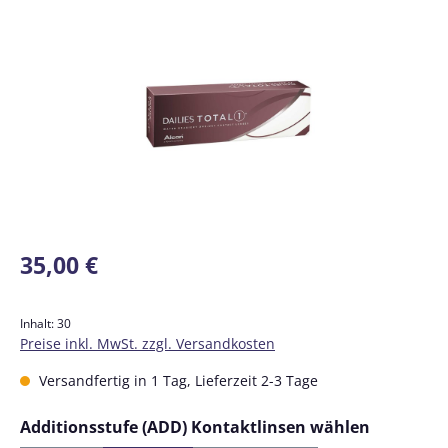
Bildergalerie überspringen
Regulärer Preis:
35,00 €
Inhalt:
30
Preise inkl. MwSt. zzgl. Versandkosten
Versandfertig in 1 Tag, Lieferzeit 2-3 Tage
auswähl
Additionsstufe (ADD) Kontaktlinsen wählen