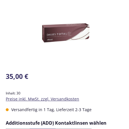
Bildergalerie überspringen
Regulärer Preis:
35,00 €
Inhalt:
30
Preise inkl. MwSt. zzgl. Versandkosten
Versandfertig in 1 Tag, Lieferzeit 2-3 Tage
auswähl
Additionsstufe (ADD) Kontaktlinsen wählen