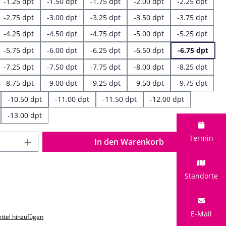
-1.25 dpt
-1.50 dpt
-1.75 dpt
-2.00 dpt
-2.25 dpt
-2.75 dpt
-3.00 dpt
-3.25 dpt
-3.50 dpt
-3.75 dpt
-4.25 dpt
-4.50 dpt
-4.75 dpt
-5.00 dpt
-5.25 dpt
-5.75 dpt
-6.00 dpt
-6.25 dpt
-6.50 dpt
-6.75 dpt
-7.25 dpt
-7.50 dpt
-7.75 dpt
-8.00 dpt
-8.25 dpt
-8.75 dpt
-9.00 dpt
-9.25 dpt
-9.50 dpt
-9.75 dpt
-10.50 dpt
-11.00 dpt
-11.50 dpt
-12.00 dpt
-13.00 dpt
 Anzahl: Gib den gewünschten Wert ein o
Termin
In den Warenkorb
Standorte
E-Mail
ttel hinzufügen