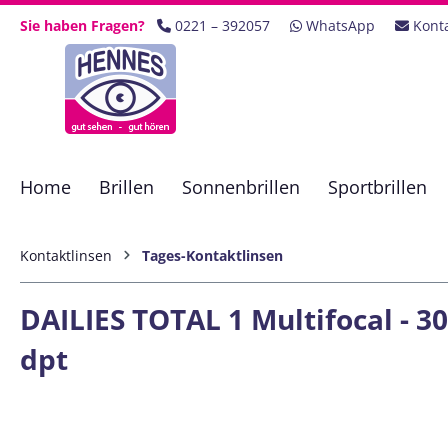
 Hauptinhalt springen
Zur Suche springen
Zur Hauptnavigation springen
Sie haben Fragen?
0221 – 392057
WhatsApp
Kont
Home
Brillen
Sonnenbrillen
Sportbrillen
Kontaktlinsen
Tages-Kontaktlinsen
DAILIES TOTAL 1 Multifocal - 30
dpt
Bildergalerie überspringen