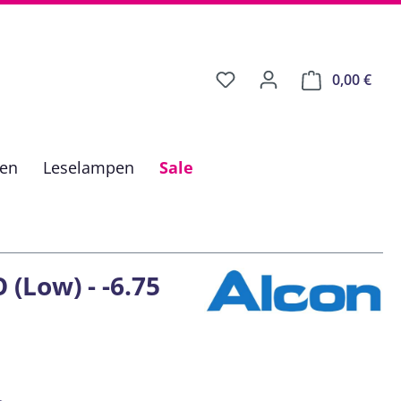
0,00 €
Ware
fen
Leselampen
Sale
 (Low) - -6.75
is: