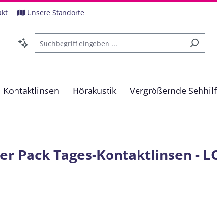
akt
Unsere Standorte
Kontaktlinsen
Hörakustik
Vergrößernde Sehhil
er Pack Tages-Kontaktlinsen - LO
Regulärer Pre