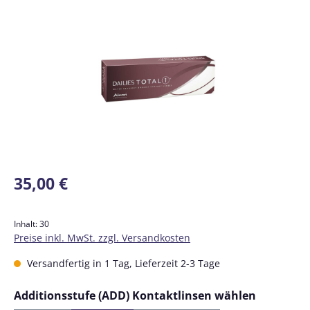
Bildergalerie überspringen
Regulärer Preis:
35,00 €
Inhalt:
30
Preise inkl. MwSt. zzgl. Versandkosten
Versandfertig in 1 Tag, Lieferzeit 2-3 Tage
auswähl
Additionsstufe (ADD) Kontaktlinsen wählen