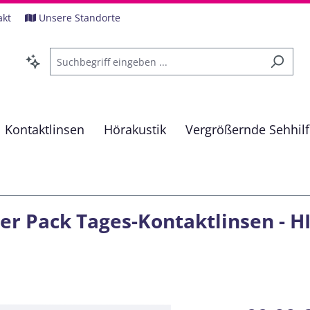
akt
Unsere Standorte
Kontaktlinsen
Hörakustik
Vergrößernde Sehhil
er Pack Tages-Kontaktlinsen - HI 
Regulärer Pre