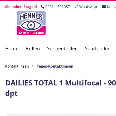
 Hauptinhalt springen
Zur Suche springen
Zur Hauptnavigation springen
Sie haben Fragen?
0221 – 392057
WhatsApp
Kont
Home
Brillen
Sonnenbrillen
Sportbrillen
Kontaktlinsen
Tages-Kontaktlinsen
DAILIES TOTAL 1 Multifocal - 90
dpt
Bildergalerie überspringen