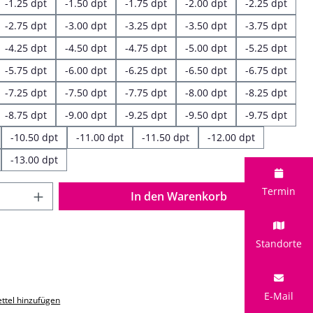
-1.25 dpt
-1.50 dpt
-1.75 dpt
-2.00 dpt
-2.25 dpt
-2.75 dpt
-3.00 dpt
-3.25 dpt
-3.50 dpt
-3.75 dpt
-4.25 dpt
-4.50 dpt
-4.75 dpt
-5.00 dpt
-5.25 dpt
-5.75 dpt
-6.00 dpt
-6.25 dpt
-6.50 dpt
-6.75 dpt
-7.25 dpt
-7.50 dpt
-7.75 dpt
-8.00 dpt
-8.25 dpt
-8.75 dpt
-9.00 dpt
-9.25 dpt
-9.50 dpt
-9.75 dpt
-10.50 dpt
-11.00 dpt
-11.50 dpt
-12.00 dpt
-13.00 dpt
 Anzahl: Gib den gewünschten Wert ein o
Termin
In den Warenkorb
Standorte
E-Mail
ttel hinzufügen