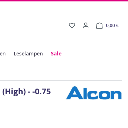
0,00 €
Ware
fen
Leselampen
Sale
(High) - -0.75
is: