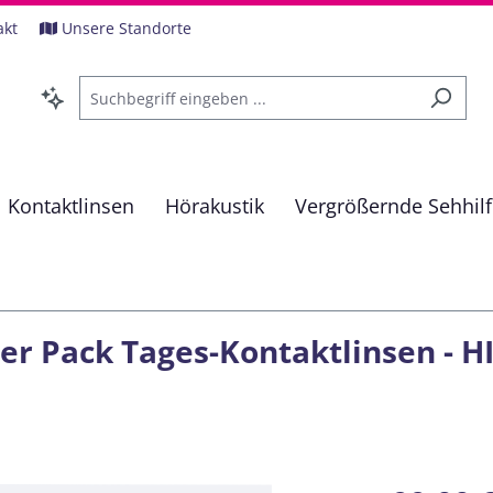
akt
Unsere Standorte
Kontaktlinsen
Hörakustik
Vergrößernde Sehhil
er Pack Tages-Kontaktlinsen - HI 
Regulärer Pre