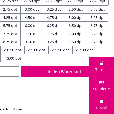
-1.25 dpt
-1.50 dpt
-1.75 dpt
-2.00 dpt
-2.25 dpt
-2.75 dpt
-3.00 dpt
-3.25 dpt
-3.50 dpt
-3.75 dpt
-4.25 dpt
-4.50 dpt
-4.75 dpt
-5.00 dpt
-5.25 dpt
-5.75 dpt
-6.00 dpt
-6.25 dpt
-6.50 dpt
-6.75 dpt
-7.25 dpt
-7.50 dpt
-7.75 dpt
-8.00 dpt
-8.25 dpt
-8.75 dpt
-9.00 dpt
-9.25 dpt
-9.50 dpt
-9.75 dpt
-10.50 dpt
-11.00 dpt
-11.50 dpt
-12.00 dpt
-13.00 dpt
 Anzahl: Gib den gewünschten Wert ein o
Termin
In den Warenkorb
Standorte
E-Mail
ttel hinzufügen