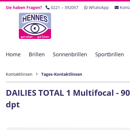
 Hauptinhalt springen
Zur Suche springen
Zur Hauptnavigation springen
Sie haben Fragen?
0221 – 392057
WhatsApp
Kont
Home
Brillen
Sonnenbrillen
Sportbrillen
Kontaktlinsen
Tages-Kontaktlinsen
DAILIES TOTAL 1 Multifocal - 90
dpt
Bildergalerie überspringen