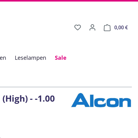
0,00 €
Ware
fen
Leselampen
Sale
(High) - -1.00
is: