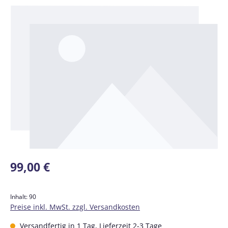
Bildergalerie überspringen
Regulärer Preis:
99,00 €
Inhalt:
90
Preise inkl. MwSt. zzgl. Versandkosten
Versandfertig in 1 Tag, Lieferzeit 2-3 Tage