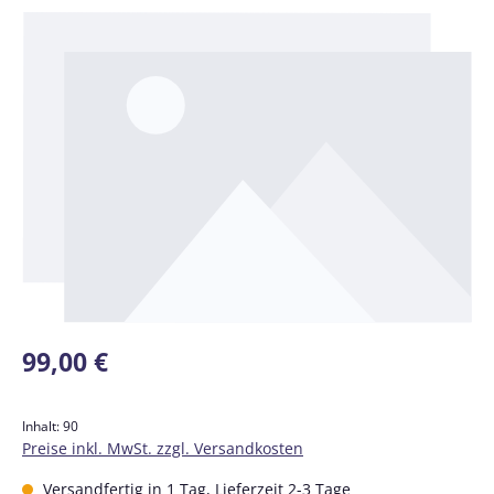
Bildergalerie überspringen
Regulärer Preis:
99,00 €
Inhalt:
90
Preise inkl. MwSt. zzgl. Versandkosten
Versandfertig in 1 Tag, Lieferzeit 2-3 Tage