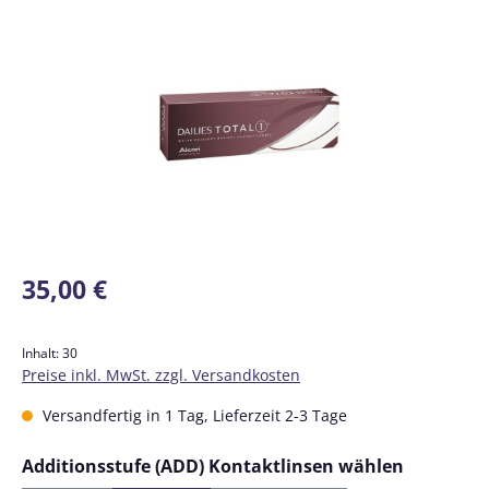
Bildergalerie überspringen
Regulärer Preis:
35,00 €
Inhalt:
30
Preise inkl. MwSt. zzgl. Versandkosten
Versandfertig in 1 Tag, Lieferzeit 2-3 Tage
auswähl
Additionsstufe (ADD) Kontaktlinsen wählen