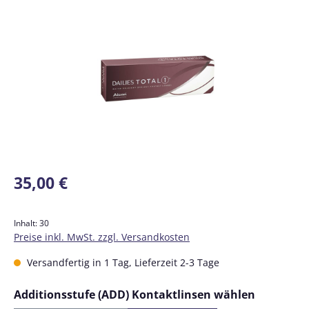
Bildergalerie überspringen
Regulärer Preis:
35,00 €
Inhalt:
30
Preise inkl. MwSt. zzgl. Versandkosten
Versandfertig in 1 Tag, Lieferzeit 2-3 Tage
auswähl
Additionsstufe (ADD) Kontaktlinsen wählen