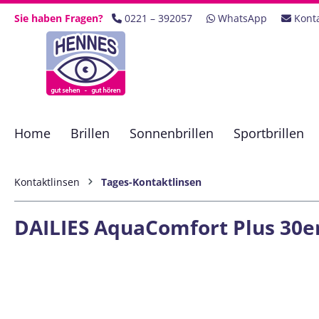
 Hauptinhalt springen
Zur Suche springen
Zur Hauptnavigation springen
Sie haben Fragen?
0221 – 392057
WhatsApp
Kont
Home
Brillen
Sonnenbrillen
Sportbrillen
Kontaktlinsen
Tages-Kontaktlinsen
DAILIES AquaComfort Plus 30er
Bildergalerie überspringen