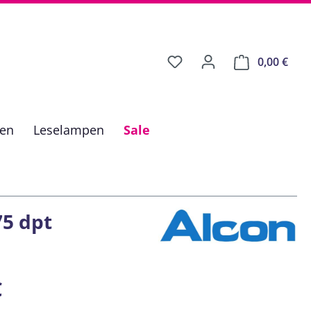
0,00 €
Ware
fen
Leselampen
Sale
75 dpt
is:
€