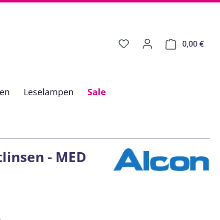
0,00 €
Ware
fen
Leselampen
Sale
tlinsen - MED
is: