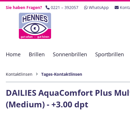
 Hauptinhalt springen
Zur Suche springen
Zur Hauptnavigation springen
Sie haben Fragen?
0221 – 392057
WhatsApp
Kont
Home
Brillen
Sonnenbrillen
Sportbrillen
Kontaktlinsen
Tages-Kontaktlinsen
DAILIES AquaComfort Plus Mult
(Medium) - +3.00 dpt
Bildergalerie überspringen