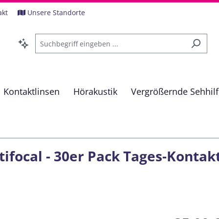
akt
Unsere Standorte
Kontaktlinsen
Hörakustik
Vergrößernde Sehhil
ifocal - 30er Pack Tages-Kontak
Regulärer Pre