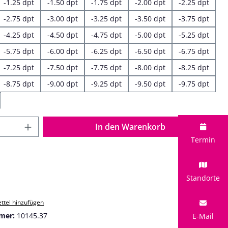
-1.25 dpt
-1.50 dpt
-1.75 dpt
-2.00 dpt
-2.25 dpt
-2.75 dpt
-3.00 dpt
-3.25 dpt
-3.50 dpt
-3.75 dpt
-4.25 dpt
-4.50 dpt
-4.75 dpt
-5.00 dpt
-5.25 dpt
-5.75 dpt
-6.00 dpt
-6.25 dpt
-6.50 dpt
-6.75 dpt
-7.25 dpt
-7.50 dpt
-7.75 dpt
-8.00 dpt
-8.25 dpt
-8.75 dpt
-9.00 dpt
-9.25 dpt
-9.50 dpt
-9.75 dpt
 Anzahl: Gib den gewünschten Wert ein o
In den Warenkorb
Termin
Standorte
ttel hinzufügen
mer:
10145.37
E-Mail