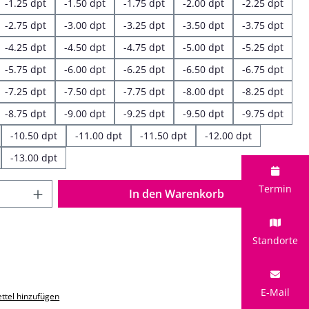
-1.25 dpt
-1.50 dpt
-1.75 dpt
-2.00 dpt
-2.25 dpt
-2.75 dpt
-3.00 dpt
-3.25 dpt
-3.50 dpt
-3.75 dpt
-4.25 dpt
-4.50 dpt
-4.75 dpt
-5.00 dpt
-5.25 dpt
-5.75 dpt
-6.00 dpt
-6.25 dpt
-6.50 dpt
-6.75 dpt
-7.25 dpt
-7.50 dpt
-7.75 dpt
-8.00 dpt
-8.25 dpt
-8.75 dpt
-9.00 dpt
-9.25 dpt
-9.50 dpt
-9.75 dpt
-10.50 dpt
-11.00 dpt
-11.50 dpt
-12.00 dpt
-13.00 dpt
 Anzahl: Gib den gewünschten Wert ein o
Termin
In den Warenkorb
Standorte
E-Mail
ttel hinzufügen