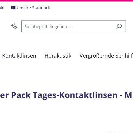
akt
Unsere Standorte
Kontaktlinsen
Hörakustik
Vergrößernde Sehhil
30er Pack Tages-Kontaktlinsen -
Regulärer Pre