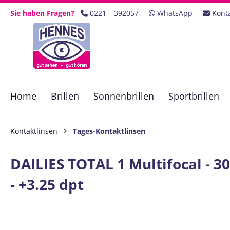
 Hauptinhalt springen
Zur Suche springen
Zur Hauptnavigation springen
Sie haben Fragen?
0221 – 392057
WhatsApp
Kont
Home
Brillen
Sonnenbrillen
Sportbrillen
Kontaktlinsen
Tages-Kontaktlinsen
DAILIES TOTAL 1 Multifocal - 
- +3.25 dpt
Bildergalerie überspringen