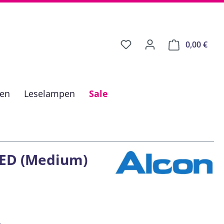
0,00 €
Ware
fen
Leselampen
Sale
 MED (Medium)
is: