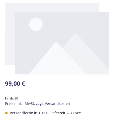
Bildergalerie überspringen
Regulärer Preis:
99,00 €
Inhalt:
90
Preise inkl. MwSt. zzgl. Versandkosten
Versandfertig in 1 Tag, Lieferzeit 2-3 Tage