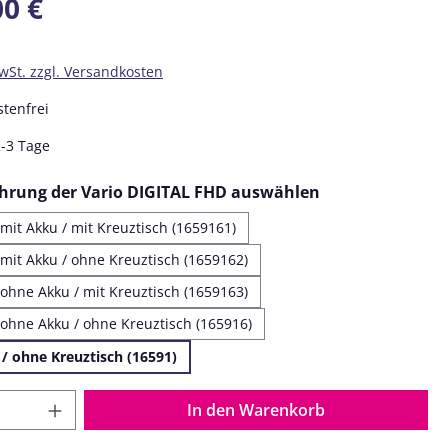
00 €
MwSt. zzgl. Versandkosten
tenfrei
2-3 Tage
auswählen
ührung der Vario DIGITAL FHD auswählen
mit Akku / mit Kreuztisch (1659161)
mit Akku / ohne Kreuztisch (1659162)
ohne Akku / mit Kreuztisch (1659163)
ohne Akku / ohne Kreuztisch (165916)
/ ohne Kreuztisch (16591)
 Anzahl: Gib den gewünschten Wert ein o
In den Warenkorb