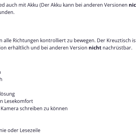
ed auch mit Akku
(
Der Akku kann bei anderen Versionen
ni
tunden.
alle Richtungen kontrolliert zu bewegen. Der Kreuztisch is
sion erhältlich und bei anderen Version
nicht
nachrüstbar.
m
ch
flösung
ten Lesekomfort
r Kamera schreiben zu können
nie oder Lesezeile