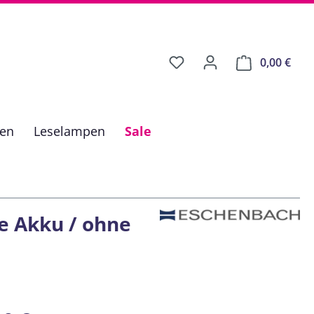
0,00 €
Ware
fen
Leselampen
Sale
ne Akku / ohne
is: