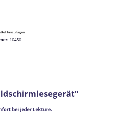
ttel hinzufügen
mer:
10450
ildschirmlesegerät"
ort bei jeder Lektüre.