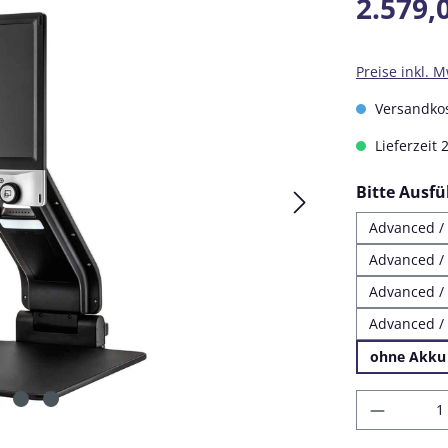
2.579,
Preise inkl. 
Versandkos
Lieferzeit 
Bitte Ausf
Advanced / 
Advanced / 
Advanced / 
Advanced / 
ohne Akku 
Produkt