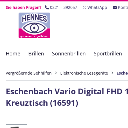
 Hauptinhalt springen
Zur Suche springen
Zur Hauptnavigation springen
Sie haben Fragen?
0221 – 392057
WhatsApp
Kont
Home
Brillen
Sonnenbrillen
Sportbrillen
Vergrößernde Sehhilfen
Elektronische Lesegeräte
Esch
Eschenbach Vario Digital FHD 1
Kreuztisch (16591)
Bildergalerie überspringen