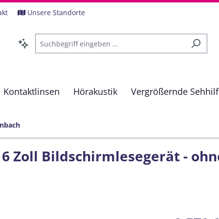
akt
Unsere Standorte
Kontaktlinsen
Hörakustik
Vergrößernde Sehhil
enbach
6 Zoll Bildschirmlesegerät - oh
Regulärer Pre