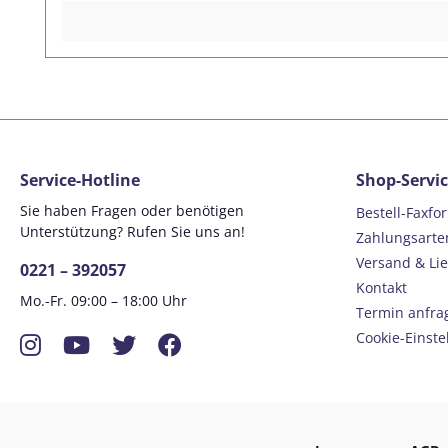
(Fern- und Nahsicht) anbieten. Gerne erstellen wir Ihnen 
Verglasung wird von hinten ein Clip mit Ihrer Sehstärke 
Sehfeld ist etwas kleiner als bei der Direktverglasung, d
zu tauschen in hellere Gläser bei schlechterem Licht ode
eye Sportbrillen.3. Adapter-VerglasungBei der Adapter-Ver
geeignet, die höhere Brillenstärken haben und wo eine kom
Verglasung.Lieferumfang:evil eye traileye ng pro Sportbrill
Service-Hotline
Shop-Servi
Sie haben Fragen oder benötigen
Bestell-Faxfo
Unterstützung? Rufen Sie uns an!
Zahlungsarte
Versand & Li
0221 – 392057
Kontakt
Mo.-Fr. 09:00 – 18:00 Uhr
Termin anfra
Instagram
YouTube
Twitter
Facebook
Cookie-Einste