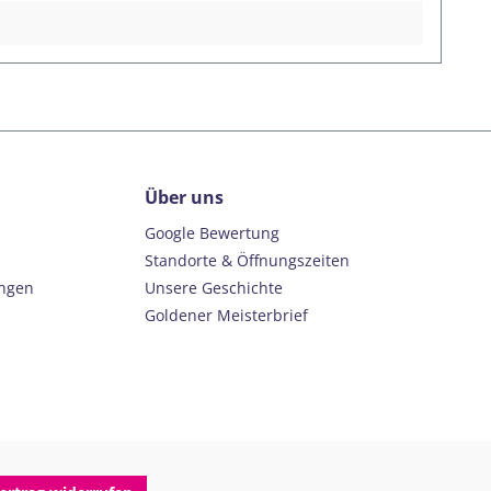
Sehstärke mit.2. Clip-In VerglasungBei der Clip-In
sbauen und einsetzen, um diesen z.B. zu reinigen. Das
nd Sie haben jederzeit die Möglichkeit die evil eye Gläser
nden Sie eine Übersicht der Clip-In Ausführungen für evil
stärke ersetzt. Diese Verglasungsart ist für Kunden
nden Sie ein Beispiel für eine Adapter-
Über uns
Google Bewertung
Standorte & Öffnungszeiten
ungen
Unsere Geschichte
Goldener Meisterbrief