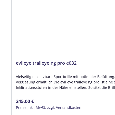
evileye traileye ng pro e032
Vielseitig einsetzbare Sportbrille mit optimaler Belüft
Verglasung erhältlich.Die evil eye traileye ng pro ist ein
Inklinationsstufen in der Höhe einstellen. So sitzt die Br
Filtergläser lassen sich jederzeit einfach abnehmen und
Onlineshop oder in unseren Filialen (Bitte Verfügbarkeit i
Regulärer Preis:
245,00 €
in Ihrer Sehstärke in 3 verschiedenen Möglichkeiten an:1
Preise inkl. MwSt. zzgl. Versandkosten
ersetzt. Dies bietet einige Vorteile. Die Brille lässt sich
Eigenschaften der Evil Eye Glastechnik bleiben die gleich