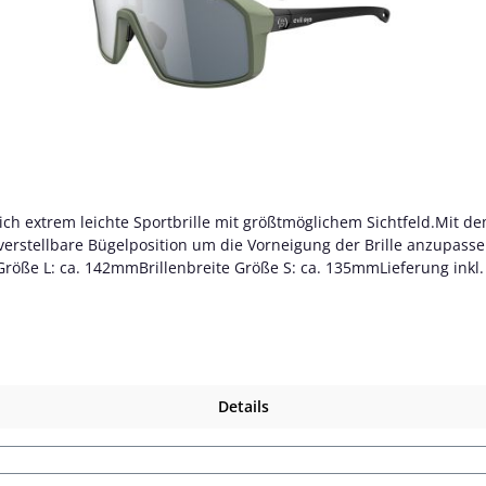
eich extrem leichte Sportbrille mit größtmöglichem Sichtfeld.Mit dem
verstellbare Bügelposition um die Vorneigung der Brille anzupasse
röße L: ca. 142mmBrillenbreite Größe S: ca. 135mmLieferung inkl. 
Details