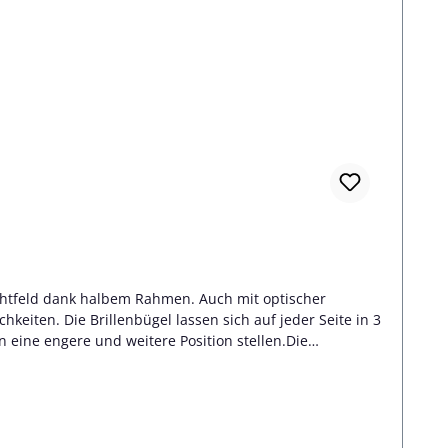
ichtfeld dank halbem Rahmen. Auch mit optischer
chkeiten. Die Brillenbügel lassen sich auf jeder Seite in 3
in eine engere und weitere Position stellen.Die
 komplette Auswahl halten wir für Sie in unserem
tärkeWir bieten Ihnen diese Sportbrille von evil eye auch
hen Gläser gegen Gläser in Ihrer individuellen Sehstärke
 Glas für ein optimales und großflächiges Sehen. Die
n wir Ihnen mit Ferngläsern oder mit Gleitsichtgläsern