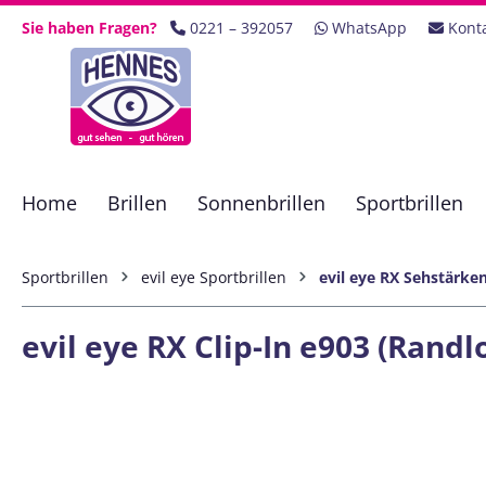
 Hauptinhalt springen
Zur Suche springen
Zur Hauptnavigation springen
Sie haben Fragen?
0221 – 392057
WhatsApp
Kont
Home
Brillen
Sonnenbrillen
Sportbrillen
Sportbrillen
evil eye Sportbrillen
evil eye RX Sehstärken
evil eye RX Clip-In e903 (Randl
Bildergalerie überspringen