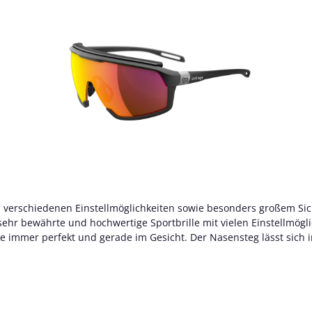
ung, verschiedenen Einstellmöglichkeiten sowie besonders großem S
e sehr bewährte und hochwertige Sportbrille mit vielen Einstellmögli
ille immer perfekt und gerade im Gesicht. Der Nasensteg lässt sich 
 gegen andere mit einer anderen Tönungseigenschaft ersetzen. Die
n der jeweiligen Filiale erfragen) für Sie bereit. Auch in Ihrer Sehs
. DirektverglasungBei der Direktverglasung werden die ursprünglic
 leicht reinigen. Die nutzbare Sehfläche verteilt sich über das ganze
en wie bei einer Brille ohne Sehstärke. Die Direktverglasung könne