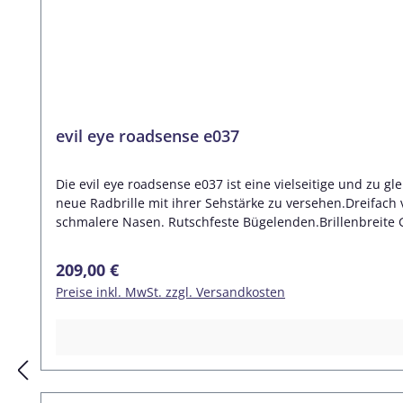
evil eye roadsense e037
Die evil eye roadsense e037 ist eine vielseitige und zu gl
neue Radbrille mit ihrer Sehstärke zu versehen.Dreifach 
schmalere Nasen. Rutschfeste Bügelenden.Brillenbreite G
Regulärer Preis:
209,00 €
Preise inkl. MwSt. zzgl. Versandkosten