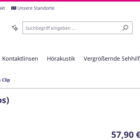
akt
Unsere Standorte
Kontaktlinsen
Hörakustik
Vergrößernde Sehhil
 Clip
os)
Regulärer Pre
57,90 