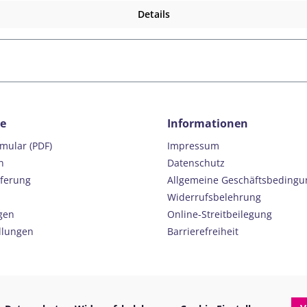
hier ein Komplettangebot. Bitte teilen Sie uns hierfür Ihre genaue 
Details
in die Brille eingesetzt. Diesen können Sie einfach und bequem au
afür ist diese Verglasungsmöglichkeit die preisbewusstere Lösung, u
r viel Schatten und dunklere bei strahlendem Sonnenschein.Hier fi
glasung wird ein Teil der evil eye Gläser durch ein Glas Ihrer Seh
plette Direktverglasung technisch leider nicht möglich ist.Hier fi
e inkl. Stirnpolsterevil eye Brillenetuievil eye Mikrofaserbeutel
ce
Informationen
rmular (PDF)
Impressum
n
Datenschutz
eferung
Allgemeine Geschäftsbeding
Widerrufsbelehrung
gen
Online-Streitbeilegung
llungen
Barrierefreiheit