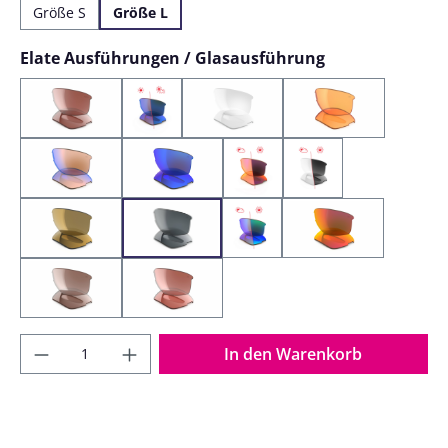
Größe S
Größe L
auswählen
Elate Ausführungen / Glasausführung
LST Pol. Silver Mirror
LST Bluelight VARiO Mirror
Clear
LST Bright
LST bright blue mirror
LST Active Blue Mirror
LST VARiO Purple Mirror
Vario Grey 1-3
Space
LST Grey Silver
LST VARiO Blue Green Mirror
LST Active Red M
LST Contrast Silver
LST Active Silver
Produkt Anzahl: Gib den gewünschten Wer
In den Warenkorb