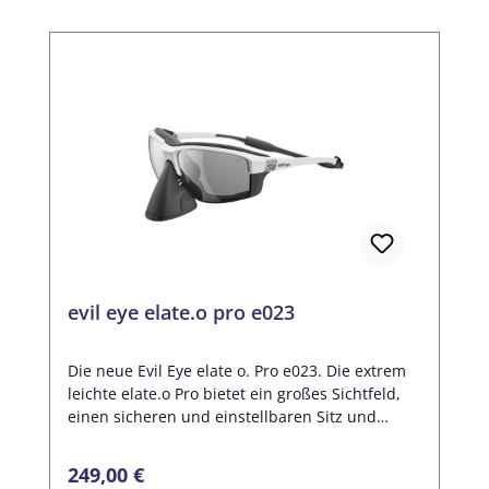
evil eye elate.o pro e023
Die neue Evil Eye elate o. Pro e023. Die extrem
leichte elate.o Pro bietet ein großes Sichtfeld,
einen sicheren und einstellbaren Sitz und
eignet sich für jede Sportart. Auch mit optischer
Verglasung erhältlich. In Zusammenarbeit mit
Regulärer Preis:
249,00 €
bekannten Bergsportathleten ist die elate.o pro