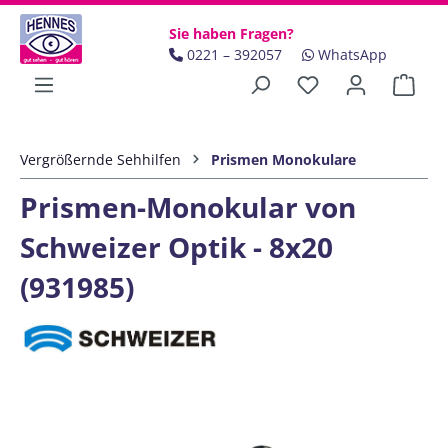
Zum Hauptinhalt springen
Sie haben Fragen?
0221 – 392057
WhatsApp
Ware
Vergrößernde Sehhilfen
Prismen Monokulare
Prismen-Monokular von
Schweizer Optik - 8x20
(931985)
Bildergalerie überspringen