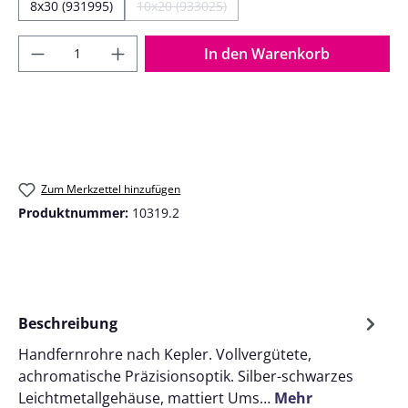
8x30 (931995)
10x20 (933025)
(Diese Option ist zurzeit nicht verfügbar.)
Produkt Anzahl: Gib den gewünschten Wer
In den Warenkorb
Zum Merkzettel hinzufügen
Produktnummer:
10319.2
Beschreibung
Handfernrohre nach Kepler. Vollvergütete,
achromatische Präzisionsoptik. Silber-schwarzes
Leichtmetallgehäuse, mattiert Ums…
Mehr