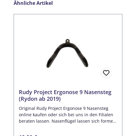
Produktgalerie überspringen
Ähnliche Artikel
Rudy Project Ergonose 9 Nasensteg
(Rydon ab 2019)
Original Rudy Project Ergonose 9 Nasensteg
online kaufen oder sich bei uns in den Filialen
beraten lassen. Nasenflügel lassen sich formen
/ einstellen. Passend für Rudy Project Rydon
(Modelle ab 2019). Wie kann ich rausfinden