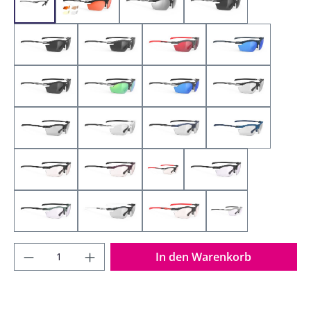
FP530006-0000 - Matte Black (nur der Rahmen)
SP530306-S005 - Matte Black - 5 Paar Gläser (Hun
SP530906-0000 Matte Black - Laser
SP531006-0000 Matte
SP531006-SH10 Stealth Matte Black - Smoke Black (Stealth
SP531014-0000 Carbon - Smoke Black
SP533898-0001 Graphite Multi
SP533947-0000 B
SP535906-0000 Matte Black - Polar 3FX Grey Laser
SP536114-0000 Carbon - Polar 3FX HDR Mul
SP536514-0000 Carbon - Polar
SP537306-0000 
SP537306-SH00 Stealth Matte Black / Stealth ImpactX Phot
SP537321-0000 White Carbonium - ImpactX
SP537331-0000 Frozen Blue Av
SP537349-0000 P
SP537406-0004 Total Black Matte - Photochromic 2 Red
SP537425-0000 Cabernet Matte - ImpactX 
SP537487-0002 Frozen Ash - Im
SP537506-0004 Total
SP537570-0000 Green Sage Matte - ImpactX Photochromic
SP537887-0000 Frozen Ash - ImpactX Photo
SP538919-0000 Carbonium - I
SP547597-0000 Lig
Produkt Anzahl: Gib den gewünschten Wer
In den Warenkorb