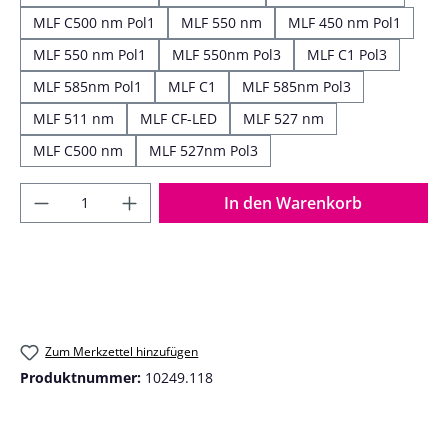
MLF C500 nm Pol1
MLF 550 nm
MLF 450 nm Pol1
MLF 550 nm Pol1
MLF 550nm Pol3
MLF C1 Pol3
MLF 585nm Pol1
MLF C1
MLF 585nm Pol3
MLF 511 nm
MLF CF-LED
MLF 527 nm
MLF C500 nm
MLF 527nm Pol3
Produkt Anzahl: Gib den gewünschten Wer
In den Warenkorb
Zum Merkzettel hinzufügen
Produktnummer:
10249.118