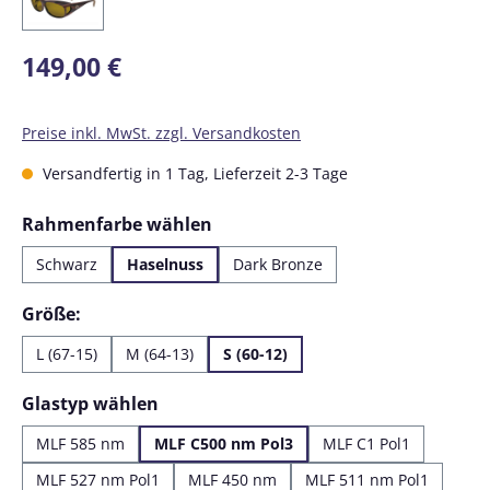
Regulärer Preis:
149,00 €
Preise inkl. MwSt. zzgl. Versandkosten
Versandfertig in 1 Tag, Lieferzeit 2-3 Tage
auswählen
Rahmenfarbe wählen
Schwarz
Haselnuss
Dark Bronze
auswählen
Größe:
L (67-15)
M (64-13)
S (60-12)
auswählen
Glastyp wählen
MLF 585 nm
MLF C500 nm Pol3
MLF C1 Pol1
MLF 527 nm Pol1
MLF 450 nm
MLF 511 nm Pol1