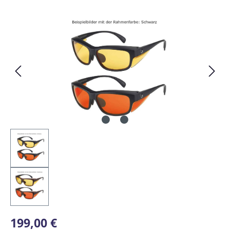
Bildergalerie überspringen
Regulärer Preis:
199,00 €