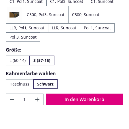
C1, Pol1, Suncoat
C1, Pol3, Suncoat
C1, Suncoat
C500, Pol3, Suncoat
C500, Suncoat
C500, Pol1, Suncoat
LLR, Pol1, Suncoat
LLR, Suncoat
Pol 1, Suncoat
Pol 3, Suncoat
auswählen
Größe:
L (60-14)
S (57-15)
auswählen
Rahmenfarbe wählen
Haselnuss
Schwarz
Produkt Anzahl: Gib den gewünschten Wer
In den Warenkorb