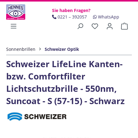
Zum Hauptinhalt springen
Sie haben Fragen?
0221 – 392057
WhatsApp
Ware
Sonnenbrillen
Schweizer Optik
Schweizer LifeLine Kanten-
bzw. Comfortfilter
Lichtschutzbrille - 550nm,
Suncoat - S (57-15) - Schwarz
Bildergalerie überspringen