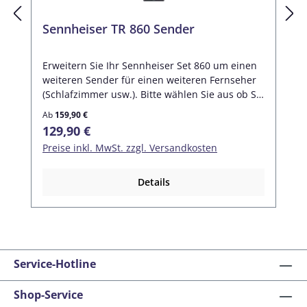
Sennheiser TR 860 Sender
Erweitern Sie Ihr Sennheiser Set 860 um einen
weiteren Sender für einen weiteren Fernseher
(Schlafzimmer usw.). Bitte wählen Sie aus ob Sie
den TR 860 Sender mit oder ohne Netzteil
Ab
159,90 €
wünschen und ob Sie weiter ein Audiokabel
Regulärer Preis:
129,90 €
benötigen.
Preise inkl. MwSt. zzgl. Versandkosten
Details
Service-Hotline
Shop-Service