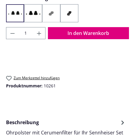
Normale Ausführung (573687)
Schmale Ausführung (573685)
Open Foam Ear Tip (700094)
Kleine Ausführung (700095)
(Diese Option ist zurzeit nicht verfügbar.)
Produkt Anzahl: Gib den gewünschten Wer
In den Warenkorb
Zum Merkzettel hinzufügen
Produktnummer:
10261
Beschreibung
Ohrpolster mit Cerumenfilter für Ihr Sennheiser Set