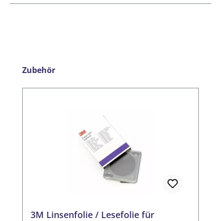
Produktgalerie überspringen
Zubehör
3M Linsenfolie / Lesefolie für