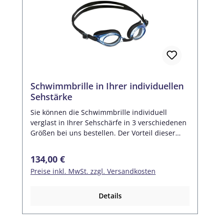
Schwimmbrille in Ihrer individuellen
Sehstärke
Sie können die Schwimmbrille individuell
verglast in Ihrer Sehschärfe in 3 verschiedenen
Größen bei uns bestellen. Der Vorteil dieser
hochwertigen Schwimmbrille: sollte sich Ihre
Sehstärke im Laufe der Zeit ändern, so kann
Regulärer Preis:
134,00 €
jeder Augenoptiker die Gläser gegen neue
Preise inkl. MwSt. zzgl. Versandkosten
ersetzen. Natürlich auch wir! Das Kopfband der
Schwimmbrille ist stufenlos in der Weite
verstellbar. Jede Brille wird mit 3 Nasenstegen
Details
in verschiedenen Größen geliefert. Dadurch
passt diese Brille bei schmalen bis hin zu