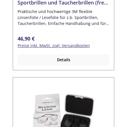
Sportbrillen und Taucherbrillen (frei
zuschneidbar)
Praktische und hochwertige 3M flexible
Linsenfolie / Lesefolie für z.b. Sportbrillen,
Taucherbrillen. Einfache Handhabung und für
die Mehrfachanwendung gedacht. Die Folie
muss zugeschnitten werden.Nutzbarer
Regulärer Preis:
46,90 €
Durchmesser: 66 mmMittendicke: 0,8 mmBeste
Preise inkl. MwSt. zzgl. Versandkosten
optische Qualität, hohe Elastizität, sehr gute
Haftung durch Adhäsion Wiederverwendbar,
adhäsiv, flexibel Für Korrektionsbrillen,
Details
Sonnenbrillen, Schutzbrillen u.s.w.
Packungseinheit: 1 Folie inkl.
Aufbewahrungsbox