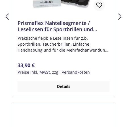
Prismaflex Nahteilsegmente /
Leselinsen für Sportbrillen und
Taucherbrillen (Paar)
Praktische flexible Leselinsen für z.b.
Sportbrillen, Taucherbrillen. Einfache
Handhabung und für die Mehrfachanwendung
gedacht. Die Linsen können zugeschnitten
werden und in der Aufbewahrungsbox
Regulärer Preis:
33,90 €
transportiert werden. Maße: 30x18 mm
Preise inkl. MwSt. zzgl. Versandkosten
Kunststoff Nahteil-Segmente
Wiederverwendbar, adhäsiv, flexibel Mit
Aufbewahrungsetui Für Korrektionsbrillen,
Details
Sonnenbrillen, Schutzbrillen u.s.w. Problemlos
in der Anwendung Packungseinheit: 1 Paar inkl.
Aufbewahrungsbox