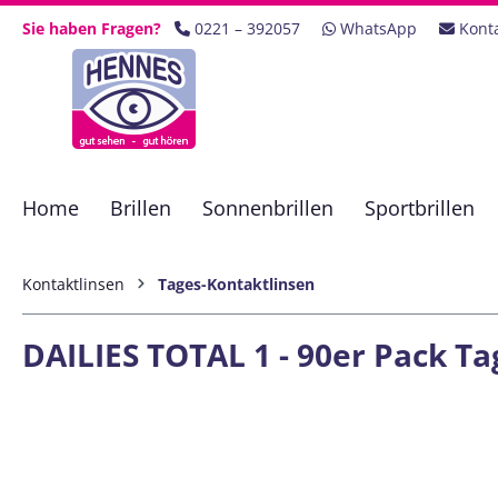
 Hauptinhalt springen
Zur Suche springen
Zur Hauptnavigation springen
Sie haben Fragen?
0221 – 392057
WhatsApp
Kont
Home
Brillen
Sonnenbrillen
Sportbrillen
Kontaktlinsen
Tages-Kontaktlinsen
DAILIES TOTAL 1 - 90er Pack Ta
Bildergalerie überspringen