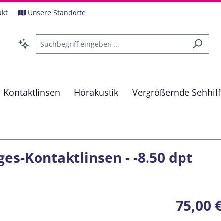
akt
Unsere Standorte
Kontaktlinsen
Hörakustik
Vergrößernde Sehhil
ges-Kontaktlinsen - -8.50 dpt
Regulärer Pre
75,00 