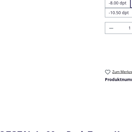
-8.00 dpt
-10.50 dpt
Produkt
Zum Merkze
Produktnum