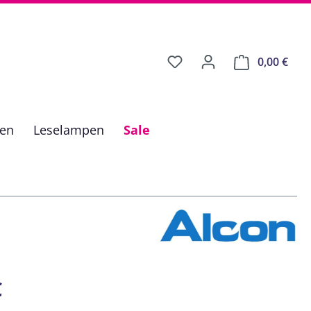
0,00 €
Ware
fen
Leselampen
Sale
is:
€