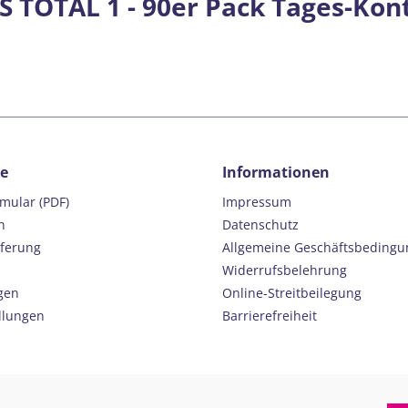
 TOTAL 1 - 90er Pack Tages-Kon
ce
Informationen
rmular (PDF)
Impressum
n
Datenschutz
eferung
Allgemeine Geschäftsbeding
Widerrufsbelehrung
gen
Online-Streitbeilegung
llungen
Barrierefreiheit