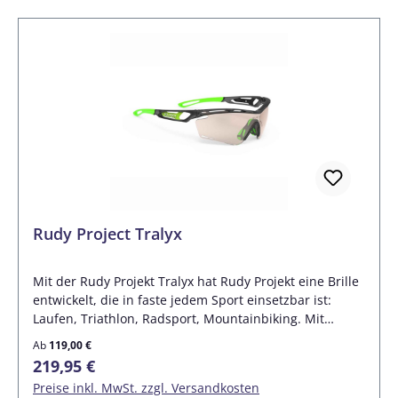
Rudy Project Tralyx
Mit der Rudy Projekt Tralyx hat Rudy Projekt eine Brille
entwickelt, die in faste jedem Sport einsetzbar ist:
Laufen, Triathlon, Radsport, Mountainbiking. Mit
austauschbaren Bumpern, adaptiven Bügeln,
Ab
119,00 €
einstellbarem Nasensteg, einstellbaren Bügelenden,
Regulärer Preis:
219,95 €
einer Powerflow-Belüftung und dem Quick-Change-
Preise inkl. MwSt. zzgl. Versandkosten
System ist die Tralyx ein unverzichtbarer Begleiter im