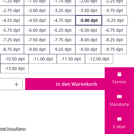
-1.25 dpt
-1.50 dpt
-1.75 dpt
-2.00 dpt
-2.25 dpt
-2.75 dpt
-3.00 dpt
-3.25 dpt
-3.50 dpt
-3.75 dpt
-4.25 dpt
-4.50 dpt
-4.75 dpt
-5.00 dpt
-5.25 dpt
-5.75 dpt
-6.00 dpt
-6.25 dpt
-6.50 dpt
-6.75 dpt
-7.25 dpt
-7.50 dpt
-7.75 dpt
-8.00 dpt
-8.25 dpt
-8.75 dpt
-9.00 dpt
-9.25 dpt
-9.50 dpt
-9.75 dpt
-10.50 dpt
-11.00 dpt
-11.50 dpt
-12.00 dpt
-13.00 dpt
 Anzahl: Gib den gewünschten Wert ein o
Termin
In den Warenkorb
Standorte
E-Mail
ttel hinzufügen