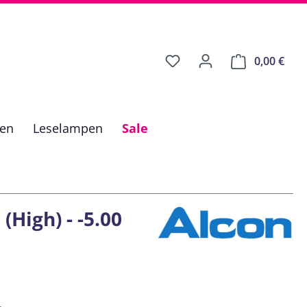
0,00 €
Ware
fen
Leselampen
Sale
(High) - -5.00
is: