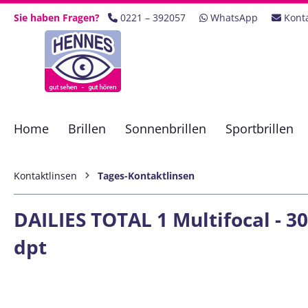
 Hauptinhalt springen
Zur Suche springen
Zur Hauptnavigation springen
Sie haben Fragen?
0221 – 392057
WhatsApp
Kont
Home
Brillen
Sonnenbrillen
Sportbrillen
Kontaktlinsen
Tages-Kontaktlinsen
DAILIES TOTAL 1 Multifocal - 30
dpt
Bildergalerie überspringen