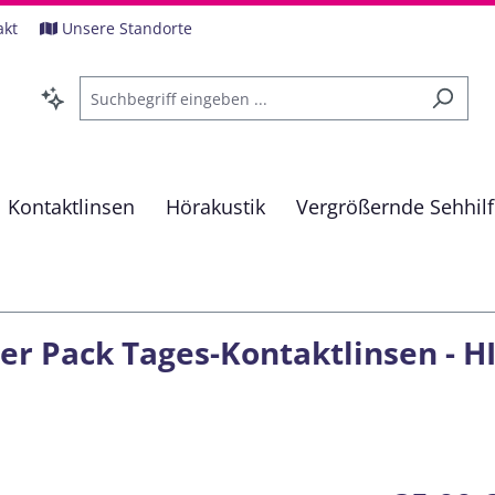
akt
Unsere Standorte
Kontaktlinsen
Hörakustik
Vergrößernde Sehhil
er Pack Tages-Kontaktlinsen - HI 
Regulärer Pre