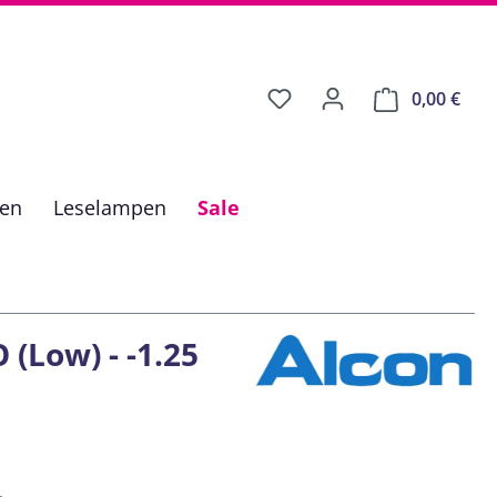
0,00 €
Ware
fen
Leselampen
Sale
 (Low) - -1.25
is: