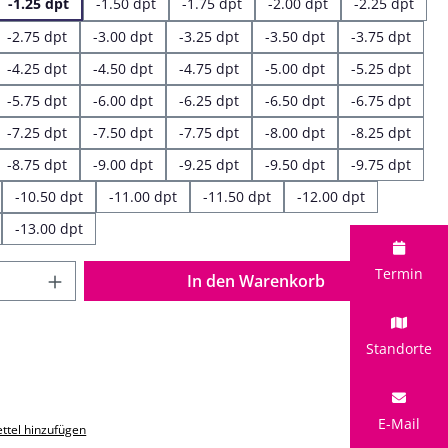
-1.25 dpt
-1.50 dpt
-1.75 dpt
-2.00 dpt
-2.25 dpt
-2.75 dpt
-3.00 dpt
-3.25 dpt
-3.50 dpt
-3.75 dpt
-4.25 dpt
-4.50 dpt
-4.75 dpt
-5.00 dpt
-5.25 dpt
-5.75 dpt
-6.00 dpt
-6.25 dpt
-6.50 dpt
-6.75 dpt
-7.25 dpt
-7.50 dpt
-7.75 dpt
-8.00 dpt
-8.25 dpt
-8.75 dpt
-9.00 dpt
-9.25 dpt
-9.50 dpt
-9.75 dpt
-10.50 dpt
-11.00 dpt
-11.50 dpt
-12.00 dpt
-13.00 dpt
 Anzahl: Gib den gewünschten Wert ein o
Termin
In den Warenkorb
Standorte
E-Mail
ttel hinzufügen