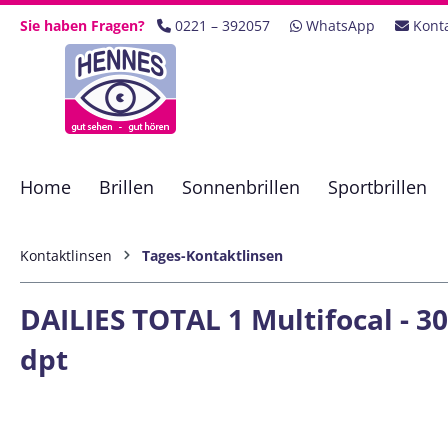
 Hauptinhalt springen
Zur Suche springen
Zur Hauptnavigation springen
Sie haben Fragen?
0221 – 392057
WhatsApp
Kont
Home
Brillen
Sonnenbrillen
Sportbrillen
Kontaktlinsen
Tages-Kontaktlinsen
DAILIES TOTAL 1 Multifocal - 30
dpt
Bildergalerie überspringen