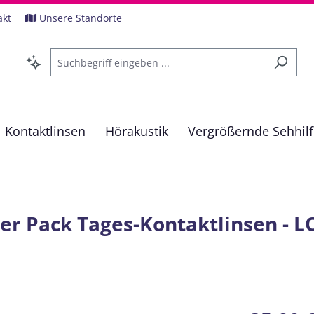
akt
Unsere Standorte
Kontaktlinsen
Hörakustik
Vergrößernde Sehhil
er Pack Tages-Kontaktlinsen - LO
Regulärer Pre