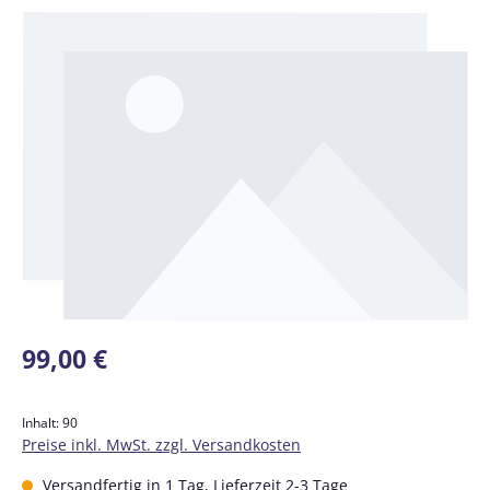
Bildergalerie überspringen
Regulärer Preis:
99,00 €
Inhalt:
90
Preise inkl. MwSt. zzgl. Versandkosten
Versandfertig in 1 Tag, Lieferzeit 2-3 Tage