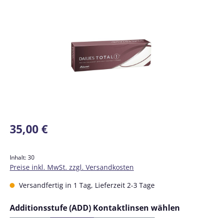
Bildergalerie überspringen
Regulärer Preis:
35,00 €
Inhalt:
30
Preise inkl. MwSt. zzgl. Versandkosten
Versandfertig in 1 Tag, Lieferzeit 2-3 Tage
auswähl
Additionsstufe (ADD) Kontaktlinsen wählen